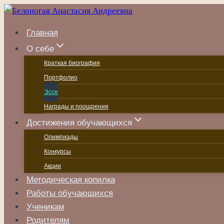
Перейти
к
Главная
содержанию
О себе
Краткая биография
Портфолио
Эссе
Награды и поощрения
Достижения обучающихся
Олимпиады
Конкурсы
Акции
Методическая копилка
Работы обучающихся
Ученикам
Родителям