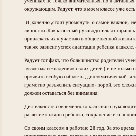
учениках не только внимательных, но и активны
окружающим. Радует, что в моем классе уже есть т
И ,конечно ,стоит упомянуть о самой важной, н
личности .Как классный руководитель я стараюс
привлекать их к участию в общественной жизни к
так же зависит успех адаптации ребенка к школе, 
Радует тот факт, что большинство родителей уч
«взлеты» и «падения» своих детей ( и не только 
проявить особую гибкость , дипломатический тала
грамотно разъяснить ситуацию- порой, это сложн
должен оставаться без внимания.
Деятельность современного классного руководит
развитие каждого ребенка, сохранение его непов
Со своим классом я работаю 2й год. За это время