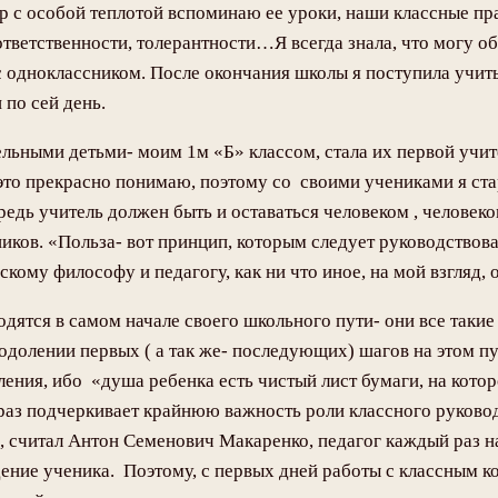
 пор с особой теплотой вспоминаю ее уроки, наши классные
тветственности, толерантности…Я всегда знала, что могу об
с одноклассником. После окончания школы я поступила учить
по сей день.
ельными детьми- моим 1м «Б» классом, стала их первой учи
 это прекрасно понимаю, поэтому со своими учениками я ста
редь учитель должен быть и оставаться человеком , челове
иков. «Польза- вот принцип, которым следует руководствова
ому философу и педагогу, как ни что иное, на мой взгляд, 
дятся в самом начале своего школьного пути- они все такие
долении первых ( а так же- последующих) шагов на этом пу
ения, ибо «душа ребенка есть чистый лист бумаги, на которо
 раз подчеркивает крайнюю важность роли классного руково
, считал Антон Семенович Макаренко, педагог каждый раз н
ение ученика. Поэтому, с первых дней работы с классным ко