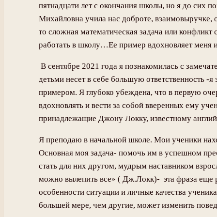
пятнадцати лет с окончания школы, но я до сих
Михайловна учила нас доброте, взаимовыручке, о
то сложная математическая задача или конфликт 
работать в школу…Ее пример вдохновляет меня и 
В сентябре 2021 года я познакомилась с замечат
детьми несет в себе большую ответственность -я
примером. Я глубоко убеждена, что в первую оче
вдохновлять и вести за собой вверенных ему учен
принадлежащие Джону Локку, известному английск
Я преподаю в начальной школе. Мои ученики нахо
Основная моя задача- помочь им в успешном прео
стать для них другом, мудрым наставником взросл
можно вылепить все» ( Дж.Локк)- эта фраза еще
особенности ситуации и личные качества ученика
большей мере, чем другие, может изменить повед