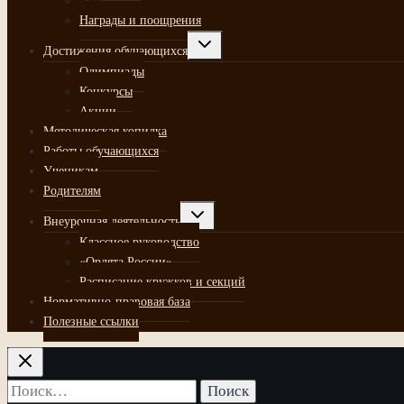
Эссе
Награды и поощрения
Развернуть
Достижения обучающихся
дочернее
меню
Олимпиады
Конкурсы
Акции
Методическая копилка
Работы обучающихся
Ученикам
Родителям
Развернуть
Внеурочная деятельность
дочернее
меню
Классное руководство
«Орлята России»
Расписание кружков и секций
Нормативно-правовая база
Полезные ссылки
Найти: