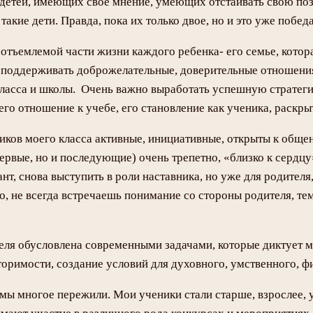
х детей, имеющих свое мнение, умеющих отстаивать свою по
акие дети. Правда, пока их только двое, но и это уже победа
еотъемлемой части жизни каждого ребенка- его семье, кото
ь поддерживать доброжелательные, доверительные отношени
ласса и школы. Очень важно выработать успешную стратегию
его отношение к учебе, его становление как ученика, раскрыт
еников моего класса активные, инициативные, открыты к об
первые, но и последующие) очень трепетно, «близко к сердц
нт, снова выступить в роли наставника, но уже для родител
о, не всегда встречаешь понимание со стороны родителя, тем
еля обусловлена современными задачами, которые диктует м
торимости, создание условий для духовного, умственного, 
 мы многое пережили. Мои ученики стали старше, взрослее, ум