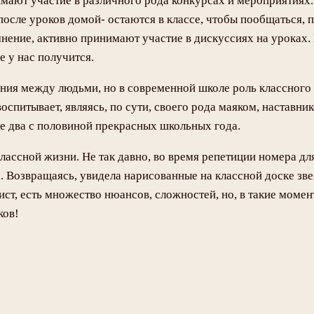
мают участие в различного рода конкурсах и мероприятиях.
осле уроков домой- остаются в классе, чтобы пообщаться, п
мнение, активно принимают участие в дискуссиях на уроках.
е у нас получится.
ния между людьми, но в современной школе роль классного 
оспитывает, являясь, по сути, своего рода маяком, наставни
ще два с половиной прекрасных школьных года.
лассной жизни. Не так давно, во время репетиции номера дл
. Возвращаясь, увидела нарисованные на классной доске зв
ст, есть множество нюансов, сложностей, но, в такие момен
ков!