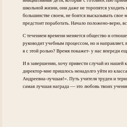
инициативные дети, которые с готовностью прини
школьной жизни, они даже не торопятся уходить п
большинстве своем, не боятся высказывать свое 
предстоит поработать. Начало положено-верю, вс
С течением времени меняется общество и отноше
руководит учебным процессом, но и направляет, в
я с этой ролью? Время покажет- у нас впереди е
И в завершении, хочу привести случай из нашей к
директор-мне пришлось ненадолго уйти из класса
Андреевна-лучшая!». Путь учителя труден и терни
самая лучшая награда — это любовь твоих учени