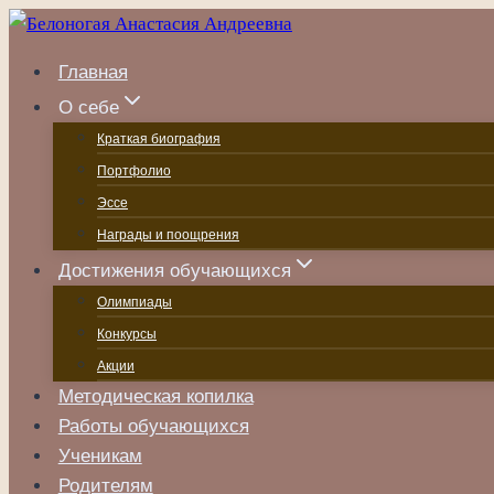
Перейти
к
Главная
содержанию
О себе
Краткая биография
Портфолио
Эссе
Награды и поощрения
Достижения обучающихся
Олимпиады
Конкурсы
Акции
Методическая копилка
Работы обучающихся
Ученикам
Родителям